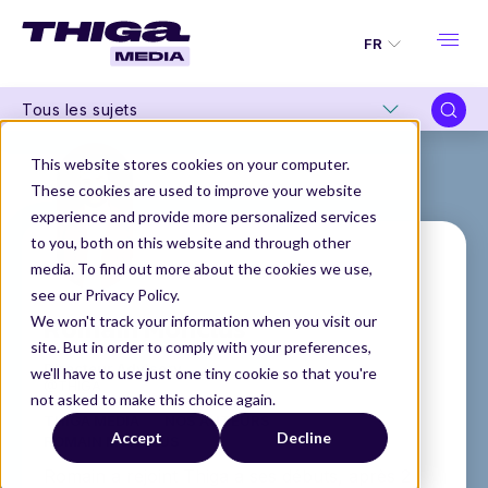
FR
Tous les sujets
This website stores cookies on your computer.
These cookies are used to improve your website
experience and provide more personalized services
to you, both on this website and through other
media. To find out more about the cookies we use,
see our Privacy Policy.
Romain Monclus
We won't track your information when you visit our
site. But in order to comply with your preferences,
Directeur Advisory
we'll have to use just one tiny cookie so that you're
@THIGA
not asked to make this choice again.
THIGA MEDIA
NOS AUTEURS
Accept
Decline
ROMAIN MONCLUS
Romain a rejoint Thiga a ses débuts, après 2