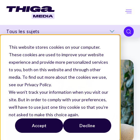
Tous les sujets
Thiga Media
Data et intelligence artificielle
This website stores cookies on your computer.
500€ de tokens en 5 jours : piloter les coûts d'une app IA
These cookies are used to improve your website
experience and provide more personalized services
to you, both on this website and through other
media. To find out more about the cookies we use,
see our Privacy Policy.
We won't track your information when you visit our
site. But in order to comply with your preferences,
we'll have to use just one tiny cookie so that you're
not asked to make this choice again.
Accept
Decline