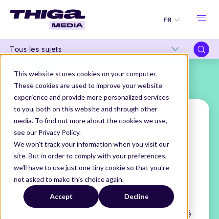
FR
Tous les sujets
This website stores cookies on your computer.
These cookies are used to improve your website
experience and provide more personalized services
to you, both on this website and through other
media. To find out more about the cookies we use,
see our Privacy Policy.
Frédéric Dardion
We won't track your information when you visit our
site. But in order to comply with your preferences,
Design Ops
we'll have to use just one tiny cookie so that you're
@THIGA
not asked to make this choice again.
THIGA MEDIA
NOS AUTEURS
Accept
Decline
FRÉDÉRIC DARDION
Frédéric Dardion est un Designer expérimenté