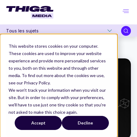
Tous les sujets
Thiga Media
Product Management
This website stores cookies on your computer.
Le Web3, à l'aube d'une révolution pour les métiers du Produit
These cookies are used to improve your website
experience and provide more personalized services
to you, both on this website and through other
media. To find out more about the cookies we use,
see our Privacy Policy.
We won't track your information when you visit our
site. But in order to comply with your preferences,
we'll have to use just one tiny cookie so that you're
not asked to make this choice again.
Accept
Decline