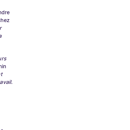
ndre
chez
r
a
urs
min
t
avail.