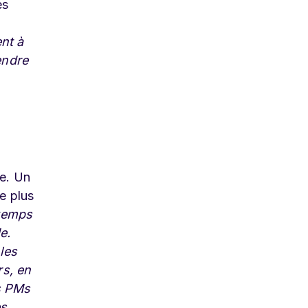
es
nt à
endre
ue. Un
e plus
 temps
e.
les
rs, en
s PMs
es