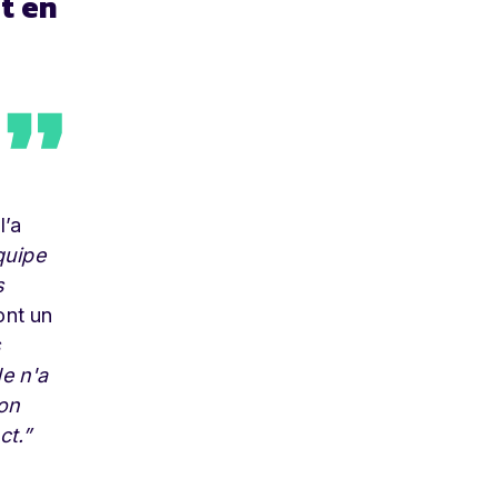
t en
l’a
quipe
s
ont un
s
de n'a
son
ct.”