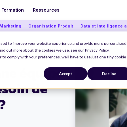
Formation
Ressources
 Marketing
Organisation Produit
Data et intelligence ar
used to improve your website experience and provide more personalized
ind out more about the cookies we use, see our Privacy Policy.
r to comply with your preferences, we'll have to use just one tiny cookie
Product Manager ?
nne équipe
Accept
Decline
esoin de
?