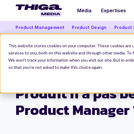
Média
Expertises
Product Management
Product Design
Product
This website stores cookies on your computer. These cookies are 
services to you, both on this website and through other media. To f
We won't track your information when you visit our site. But in orde
Thiga Media
Product Management
Pourquoi une bonne équipe Produit n’a pas besoin de 
so that you're not asked to make this choice again.
Pourquoi une bo
Produit n’a pas b
Product Manager 