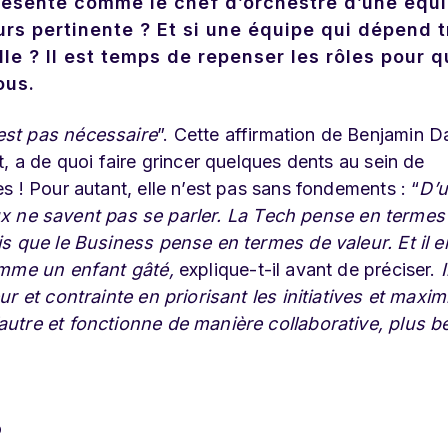
résenté comme le chef d’orchestre d’une équ
ours pertinente ? Et si une équipe qui dépend 
le ? Il est temps de repenser les rôles pour q
ous.
est pas nécessaire
”. Cette affirmation de Benjamin D
, a de quoi faire grincer quelques dents au sein de
 ! Pour autant, elle n’est pas sans fondements : “
D’u
deux ne savent pas se parler. La Tech pense en termes
s que le Business pense en termes de valeur. Et il e
comme un enfant gâté,
explique-t-il avant de préciser.
I
r et contrainte en priorisant les initiatives et maximi
utre et fonctionne de manière collaborative, plus b
?