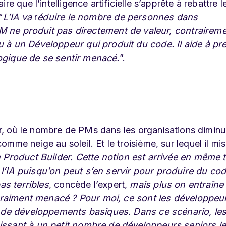
e que l’intelligence artificielle s’apprête à rebattre l
“
L’IA va
r
éduire le nombre de personnes dans
PM ne produit pas directement de valeur, contraireme
 à un Développeur qui produit du code. Il aide à pr
 logique de se sentir menacé.
”.
ier, où le nombre de PMs dans les organisations dimin
mme neige au soleil. Et le troisième, sur lequel il mis
 Product Builder. Cette notion est arrivée en même
’IA puisqu’on peut s’en servir pour produire du cod
as terribles
, concède l’expert,
mais plus on entraîne 
t vraiment menacé ? Pour moi, ce sont les développeu
nt de développements basiques. Dans ce scénario, le
issant à un petit nombre de développeurs seniors l