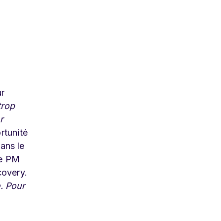
ur
trop
r
rtunité
sans le
le PM
covery.
e. Pour