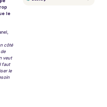
ipe
trop
ue le
anel,
n côté
 de
n veut
l faut
ser le
esoin