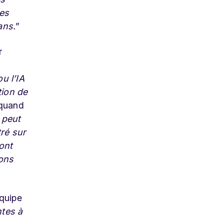
les
ans.
”
r
u l’IA
tion de
 quand
 peut
ré sur
sont
ions
quipe
tes à