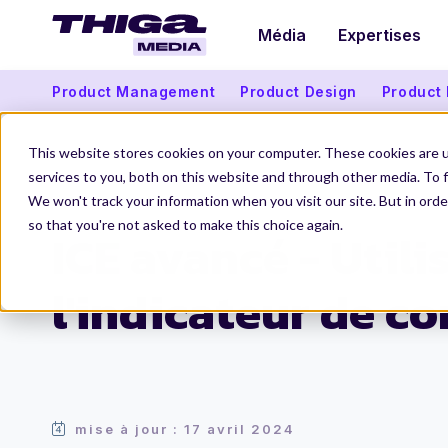
Média
Expertises
Product Management
Product Design
Product
This website stores cookies on your computer. These cookies are 
services to you, both on this website and through other media. To f
We won't track your information when you visit our site. But in orde
Thiga Media
Product Management
ICE avancé - Utiliser l'indicateur 
so that you're not asked to make this choice again.
ICE avancé - Utili
l'indicateur de co
mise à jour : 17 avril 2024