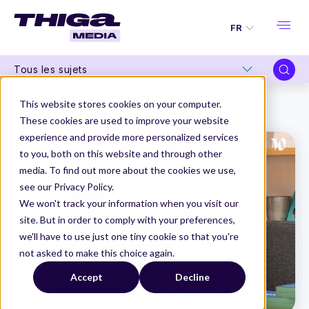
FR
Tous les sujets
Thiga Media
Product Management
This website stores cookies on your computer.
Product Manager : rôle, salaire et parcours
These cookies are used to improve your website
experience and provide more personalized services
to you, both on this website and through other
media. To find out more about the cookies we use,
see our Privacy Policy.
We won't track your information when you visit our
site. But in order to comply with your preferences,
we'll have to use just one tiny cookie so that you're
not asked to make this choice again.
Accept
Decline