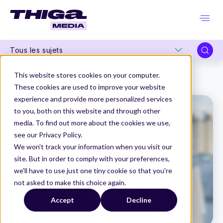
Tous les sujets
Thiga Media
Product Management
This website stores cookies on your computer.
“Il y a un écart important entre l'image que l’on a de l'écosystème Tech et la réalité…”
These cookies are used to improve your website
experience and provide more personalized services
to you, both on this website and through other
media. To find out more about the cookies we use,
see our Privacy Policy.
We won't track your information when you visit our
site. But in order to comply with your preferences,
we'll have to use just one tiny cookie so that you're
not asked to make this choice again.
Accept
Decline