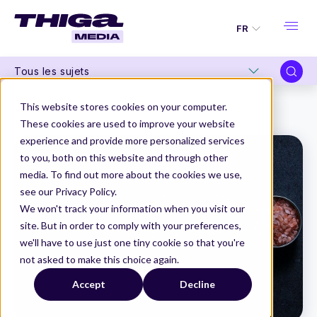
FR
Tous les sujets
Thiga Media
Product Management
This website stores cookies on your computer.
Stratégie Produit : méthode et ingrédients pour la réussir
These cookies are used to improve your website
experience and provide more personalized services
to you, both on this website and through other
media. To find out more about the cookies we use,
see our Privacy Policy.
We won't track your information when you visit our
site. But in order to comply with your preferences,
we'll have to use just one tiny cookie so that you're
not asked to make this choice again.
Accept
Decline