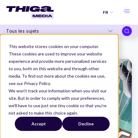
FR
Tous les sujets
Thiga Media
Product Management
This website stores cookies on your computer.
Les 4 Fantastiques : ces rôles Produit qui font la différence
These cookies are used to improve your website
experience and provide more personalized services
to you, both on this website and through other
media. To find out more about the cookies we use,
see our Privacy Policy.
We won't track your information when you visit our
site. But in order to comply with your preferences,
we'll have to use just one tiny cookie so that you're
not asked to make this choice again.
Accept
Decline