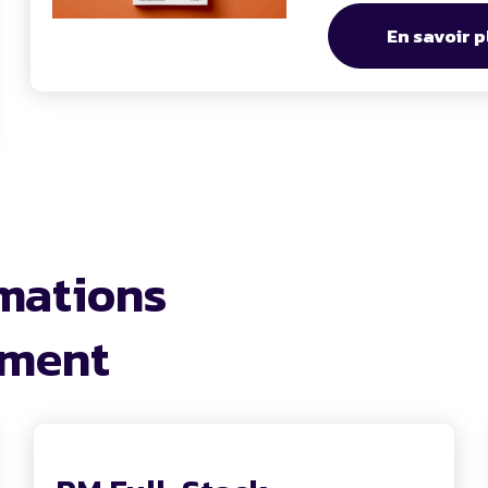
En savoir p
mations
ement