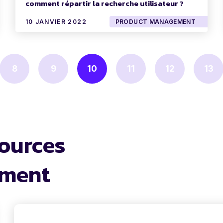
comment répartir la recherche utilisateur ?
10 JANVIER 2022
PRODUCT MANAGEMENT
8
9
10
11
12
13
sources
ement