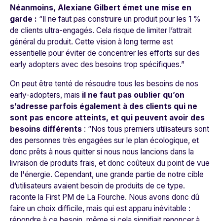
Néanmoins, Alexiane Gilbert émet une mise en
garde :
“
Il ne faut pas construire un produit pour les 1 %
de clients ultra-engagés. Cela risque de limiter l’attrait
général du produit
.
Cette vision à long terme est
essentielle pour éviter de concentrer les efforts sur des
early adopters avec des besoins trop spécifiques.
”
On peut être tenté de résoudre tous les besoins de nos
early-adopters, mais
il ne faut pas oublier qu’on
s’adresse parfois également à des clients qui ne
sont pas encore atteints, et qui peuvent avoir des
besoins différents
: “
Nos tous premiers utilisateurs sont
des personnes très engagées sur le plan écologique, et
donc prêts à nous quitter si nous nous lancions dans la
livraison de produits frais, et donc coûteux du point de vue
de l'énergie
.
Cependant, une grande partie de notre cible
d’utilisateurs avaient besoin de produits de ce type.
raconte la First PM de
La Fourche
.
Nous avons donc dû
faire un choix difficile, mais qui est apparu inévitable :
répondre à ce besoin, même si cela signifiait renoncer à