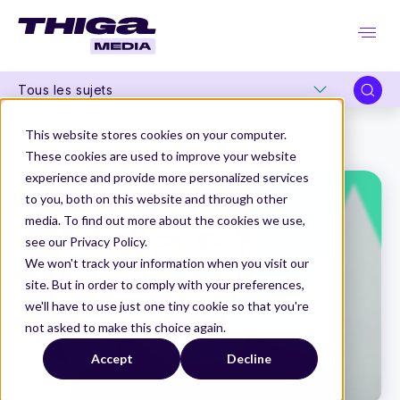
Tous les sujets
Thiga Media
Product Management
This website stores cookies on your computer.
1er Product Manager : réussir comme premier PM - Guide
These cookies are used to improve your website
experience and provide more personalized services
to you, both on this website and through other
media. To find out more about the cookies we use,
see our Privacy Policy.
We won't track your information when you visit our
site. But in order to comply with your preferences,
we'll have to use just one tiny cookie so that you're
not asked to make this choice again.
Accept
Decline