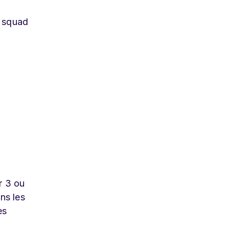
a squad
r 3 ou
ans les
es