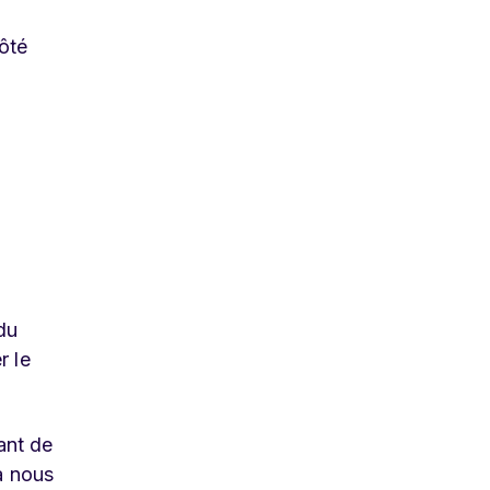
ôté
du
r le
ant de
a nous