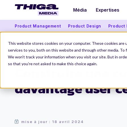
Média
Expertises
Product Management
Product Design
Product
This website stores cookies on your computer. These cookies are 
services to you, both on this website and through other media. To f
We won't track your information when you visit our site. But in orde
Thiga Media
Product Management
Construire une culture davantage us
so that you're not asked to make this choice again.
Construire une cu
davantage user ce
mise à jour : 18 avril 2024