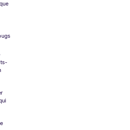
ique
 bugs
e
ts-
n
er
qui
de