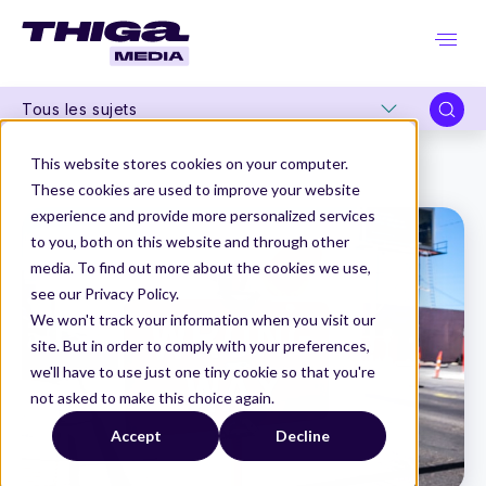
Tous les sujets
Thiga Media
Product Management
This website stores cookies on your computer.
Les 6 erreurs à ne pas commettre lors d'une refonte technique
These cookies are used to improve your website
experience and provide more personalized services
to you, both on this website and through other
media. To find out more about the cookies we use,
see our Privacy Policy.
We won't track your information when you visit our
site. But in order to comply with your preferences,
we'll have to use just one tiny cookie so that you're
not asked to make this choice again.
Accept
Decline