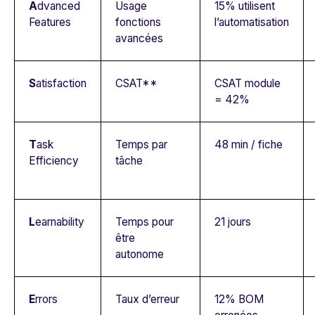
A
dvanced
Usage
15% utilisent
Features
fonctions
l’automatisation
avancées
S
atisfaction
CSAT**
CSAT module
= 42%
T
ask
Temps par
48 min / fiche
Efficiency
tâche
L
earnability
Temps pour
21 jours
être
autonome
E
rrors
Taux d’erreur
12% BOM