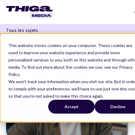
Tous les sujets
Thiga Media
Product Management
This website stores cookies on your computer. These cookies are
IA et outils internes : démultipliez l’impact du B2E
used to improve your website experience and provide more
personalized services to you, both on this website and through oth
media. To find out more about the cookies we use, see our Privacy
Policy.
We won't track your information when you visit our site. But in orde
to comply with your preferences, we'll have to use just one tiny coo
so that you're not asked to make this choice again.
Accept
Decline