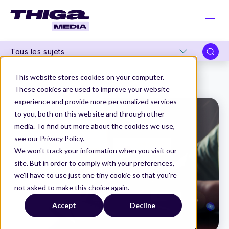
Tous les sujets
Thiga Media
Product Management
This website stores cookies on your computer.
Le feedback client en B2B : comment l’exploiter pour une discovery efficace ?
These cookies are used to improve your website
experience and provide more personalized services
to you, both on this website and through other
media. To find out more about the cookies we use,
see our Privacy Policy.
We won't track your information when you visit our
site. But in order to comply with your preferences,
we'll have to use just one tiny cookie so that you're
not asked to make this choice again.
Accept
Decline