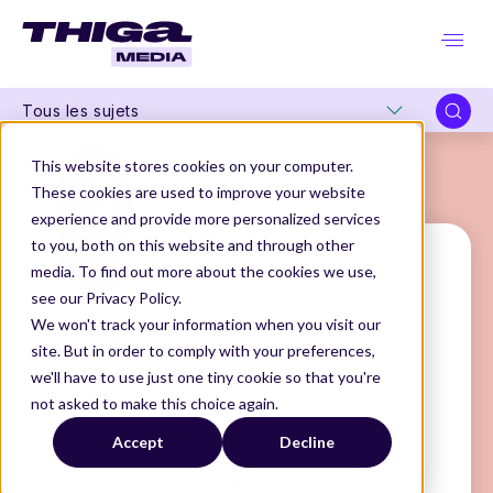
Tous les sujets
This website stores cookies on your computer.
These cookies are used to improve your website
experience and provide more personalized services
to you, both on this website and through other
media. To find out more about the cookies we use,
see our Privacy Policy.
Audrey Embarek
We won't track your information when you visit our
site. But in order to comply with your preferences,
Product Manager
we'll have to use just one tiny cookie so that you're
@THIGA
not asked to make this choice again.
THIGA MEDIA
NOS AUTEURS
Accept
Decline
AUDREY EMBAREK
Audrey Embarek est Product Manager et