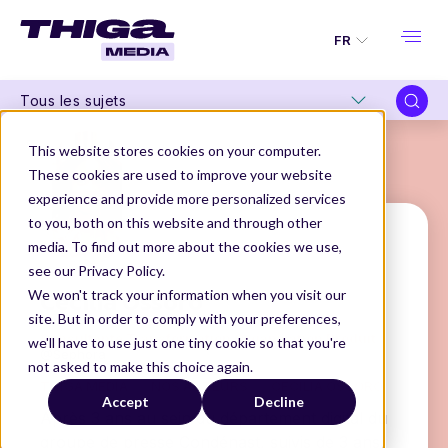
FR
Tous les sujets
This website stores cookies on your computer.
These cookies are used to improve your website
experience and provide more personalized services
to you, both on this website and through other
media. To find out more about the cookies we use,
see our Privacy Policy.
Cécilia Ossoro
We won't track your information when you visit our
site. But in order to comply with your preferences,
Consultante Transformation Organisation Produit
we'll have to use just one tiny cookie so that you're
@Sephora
not asked to make this choice again.
THIGA MEDIA
NOS AUTEURS
CÉCILIA OSSORO
Accept
Decline
Après 3 ans au sein du département digital du
groupe de presse Condénast, suivis de 3 ans