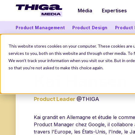
Média
Expertises
Product Management
Product Design
Product
This website stores cookies on your computer. These cookies are 
services to you, both on this website and through other media. To f
THIGA MEDIA
NOS AUTEURS
KAI HANSEN
We won't track your information when you visit our site. But in orde
so that you're not asked to make this choice again.
Kai Hansen
Product Leader
@THIGA
Kai grandit en Allemagne et étudie le commer
Product Manager chez Google, il collabore 
travers l'Europe, les États-Unis, l'Inde, le J