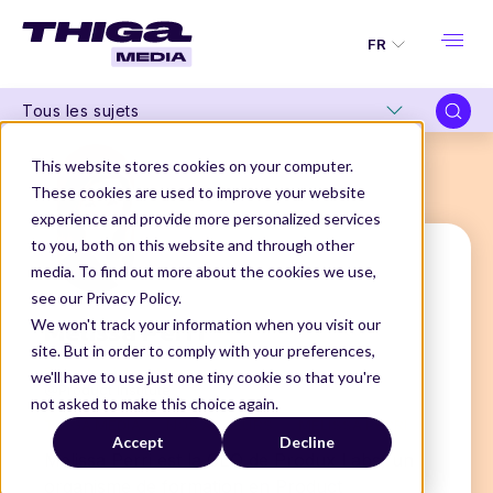
FR
Tous les sujets
This website stores cookies on your computer.
These cookies are used to improve your website
experience and provide more personalized services
to you, both on this website and through other
media. To find out more about the cookies we use,
see our Privacy Policy.
Melissa Perri
We won't track your information when you visit our
site. But in order to comply with your preferences,
Founder & Lead Instructor
we'll have to use just one tiny cookie so that you're
@Product Institute
not asked to make this choice again.
THIGA MEDIA
NOS AUTEURS
MELISSA PERRI
Accept
Decline
Melissa Perri est la CEO de Produx Labs, un
organisme de formation en Product