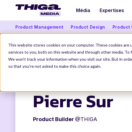
Média
Expertises
Product Management
Product Design
Product
This website stores cookies on your computer. These cookies are 
services to you, both on this website and through other media. To f
We won't track your information when you visit our site. But in orde
so that you're not asked to make this choice again.
THIGA MEDIA
NOS AUTEURS
PIERRE SUR
Pierre Sur
Product Builder
@THIGA