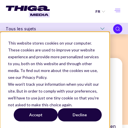
FR
Tous les sujets
This website stores cookies on your computer.
These cookies are used to improve your website
experience and provide more personalized services
to you, both on this website and through other
media. To find out more about the cookies we use,
see our Privacy Policy.
Simran Singh
We won't track your information when you visit our
site. But in order to comply with your preferences,
Senior Product Designer
we'll have to use just one tiny cookie so that you're
@THIGA
not asked to make this choice again.
THIGA MEDIA
NOS AUTEURS
SIMRAN SINGH
Accept
Decline
Simran, consultante en Product Design
spécialisée en IA, cumule 7 ans d’expérience en