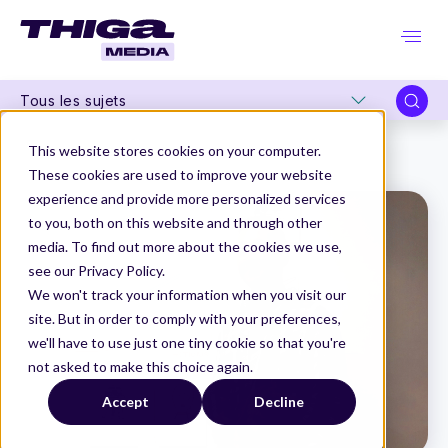
Tous les sujets
Thiga Media
Product Management
This website stores cookies on your computer.
Comment rendre les ados accros à son produit ?
These cookies are used to improve your website
experience and provide more personalized services
to you, both on this website and through other
media. To find out more about the cookies we use,
see our Privacy Policy.
We won't track your information when you visit our
site. But in order to comply with your preferences,
we'll have to use just one tiny cookie so that you're
not asked to make this choice again.
Accept
Decline