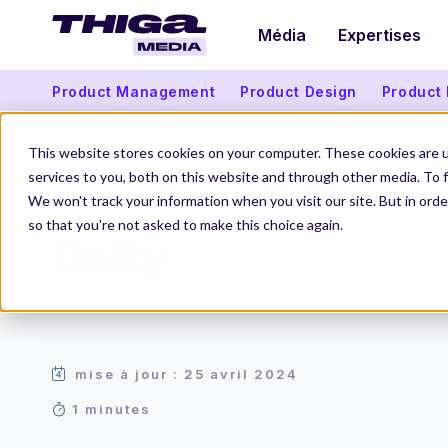
Média
Expertises
Product Management
Product Design
Product
This website stores cookies on your computer. These cookies are 
services to you, both on this website and through other media. To f
We won't track your information when you visit our site. But in orde
Thiga Media
Le Dico du Produit
Daily
so that you're not asked to make this choice again.
Daily
mise à jour : 25 avril 2024
1 minutes