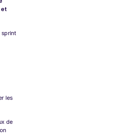
e
 et
 sprint
er les
ux de
ion