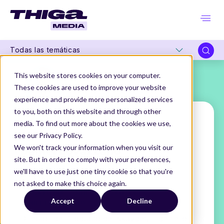
Todas las temáticas
This website stores cookies on your computer.
These cookies are used to improve your website
experience and provide more personalized services
to you, both on this website and through other
media. To find out more about the cookies we use,
see our Privacy Policy.
Daniel Lovazzano
We won't track your information when you visit our
site. But in order to comply with your preferences,
Product Director
we'll have to use just one tiny cookie so that you're
@ Iskaypet
not asked to make this choice again.
THIGA MEDIA
NUESTROS AUTORES
Accept
Decline
DANIEL LOVAZZANO
Director de Producto de Iskaypet. Ingeniero