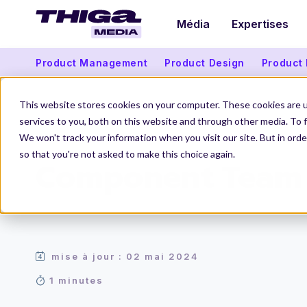
Média
Expertises
Product Management
Product Design
Product
This website stores cookies on your computer. These cookies are 
services to you, both on this website and through other media. To f
We won't track your information when you visit our site. But in orde
Thiga Media
Le Dico du Produit
Component Team
so that you're not asked to make this choice again.
Component Team
mise à jour : 02 mai 2024
1 minutes