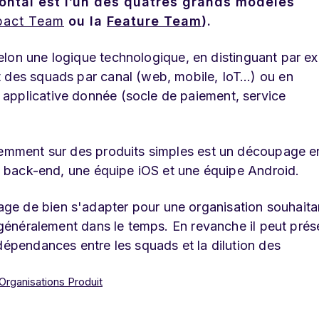
ntal est l’un des quatres grands modèles
pact Team
ou la
Feature Team
).
elon une logique technologique, en distinguant par e
t des squads par canal (web, mobile, IoT…) ou en
applicative donnée (socle de paiement, service
quemment sur des produits simples est un découpage e
ne back-end, une équipe iOS et une équipe Android.
ge de bien s'adapter pour une organisation souhaita
t généralement dans le temps. En revanche il peut prés
dépendances entre les squads et la dilution des
Organisations Produit