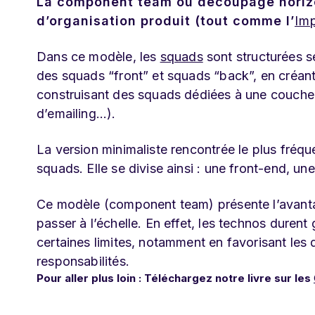
La component team ou découpage horizo
d’organisation produit (tout comme l’
Im
Dans ce modèle, les
squads
sont structurées s
des squads “front” et squads “back”, en créan
construisant des squads dédiées à une couche 
d’emailing…).
La version minimaliste rencontrée le plus fré
squads. Elle se divise ainsi : une front-end, u
Ce modèle (component team) présente l’avanta
passer à l’échelle. En effet, les technos duren
certaines limites, notamment en favorisant les 
responsabilités.
Pour aller plus loin : Téléchargez notre livre sur les