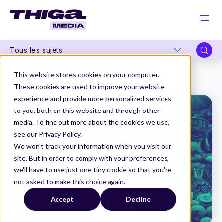
Tous les sujets
Thiga Media
Product Management
This website stores cookies on your computer.
Conversation avec un fondateur engagé, Jean Moreau, CEO de Phenix
These cookies are used to improve your website
experience and provide more personalized services
to you, both on this website and through other
media. To find out more about the cookies we use,
see our Privacy Policy.
We won't track your information when you visit our
site. But in order to comply with your preferences,
we'll have to use just one tiny cookie so that you're
not asked to make this choice again.
Accept
Decline