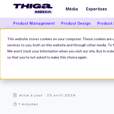
Média
Expertises
Product Management
Product Design
Product
This website stores cookies on your computer. These cookies are 
services to you, both on this website and through other media. To f
We won't track your information when you visit our site. But in orde
Thiga Media
Le Dico du Produit
Sales Collaterals : collaborez mieux avec vos équipes sales et augmentez votre
so that you're not asked to make this choice again.
Sales Collaterals
mise à jour : 25 avril 2024
1 minutes