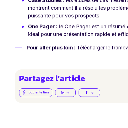
Case Studies :
les études de cas mettent 
montrent comment il a résolu les problème
puissante pour vos prospects.
One Pager :
le One Pager est un résumé c
idéal pour une présentation rapide et effi
Pour aller plus loin :
Télécharger le
framew
Partagez l’article
copier le lien