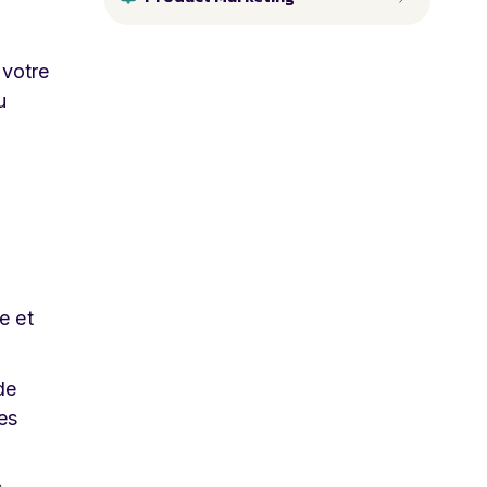
 votre
u
e et
de
des