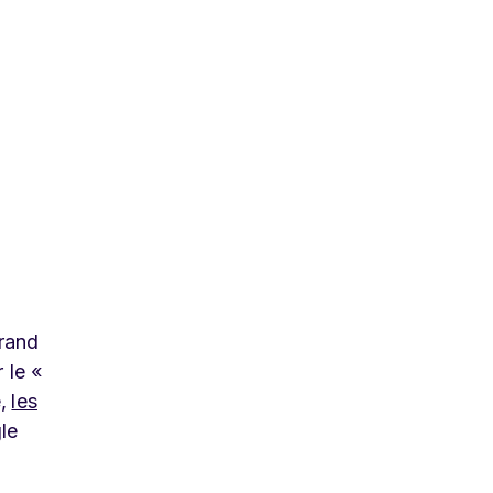
grand
 le «
,
les
le