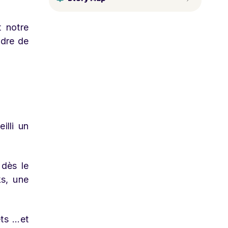
t notre
ndre de
illi un
 dès le
ks, une
ets …et