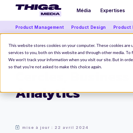
Média
Expertises
Product Management
Product Design
Product
This website stores cookies on your computer. These cookies are 
services to you, both on this website and through other media. To f
We won't track your information when you visit our site. But in orde
Thiga Media
Product Management
Cercles, Business Models &
so that you're not asked to make this choice again.
Cercles, Business
Analytics
mise à jour : 22 avril 2024