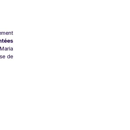
tement
ntées
aria
ase de