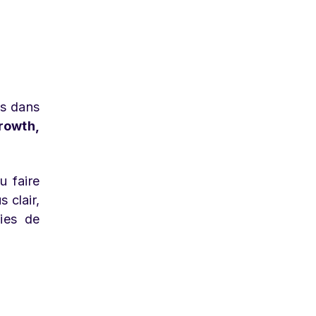
ns dans
rowth,
u faire
 clair,
vies de