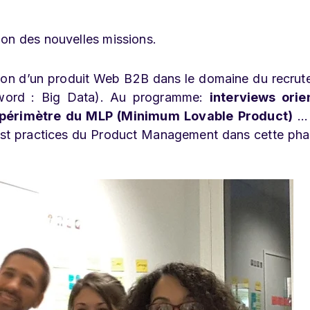
ion des nouvelles missions.
ion d’un produit Web B2B dans le domaine du recru
z word : Big Data). Au programme:
interviews orie
, périmètre du MLP (Minimum Lovable Product)
…M
est practices du Product Management dans cette ph