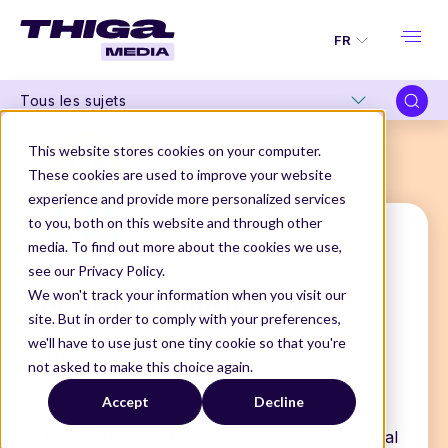
FR
Tous les sujets
This website stores cookies on your computer.
These cookies are used to improve your website
experience and provide more personalized services
to you, both on this website and through other
media. To find out more about the cookies we use,
see our Privacy Policy.
Alexandre Irrmann-Tézé
We won't track your information when you visit our
site. But in order to comply with your preferences,
Co-founder & Managing Director
we'll have to use just one tiny cookie so that you're
@THIGA
not asked to make this choice again.
THIGA MEDIA
NOS AUTEURS
Accept
Decline
ALEXANDRE IRRMANN-TÉZÉ
Alexandre est cofondateur et directeur général