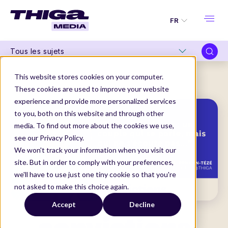
FR
Tous les sujets
Thiga Media
Nos séries originales
Convictions
This website stores cookies on your computer.
"Tech et Business : un couple qui se parle, mais qui ne s’écoute pas..."
These cookies are used to improve your website
experience and provide more personalized services
to you, both on this website and through other
media. To find out more about the cookies we use,
see our Privacy Policy.
We won't track your information when you visit our
site. But in order to comply with your preferences,
we'll have to use just one tiny cookie so that you're
not asked to make this choice again.
Accept
Decline