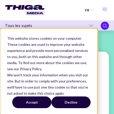
FR
Tous les sujets
This website stores cookies on your computer.
These cookies are used to improve your website
experience and provide more personalized services
to you, both on this website and through other
media. To find out more about the cookies we use,
see our Privacy Policy.
Benoit Emery
We won't track your information when you visit our
site. But in order to comply with your preferences,
Senior Product Manager
we'll have to use just one tiny cookie so that you're
@OpenClassRoom
not asked to make this choice again.
THIGA MEDIA
NOS AUTEURS
BENOIT EMERY
Accept
Decline
Après une formation d'ingénieur à l'IMT
Atlantique, Benoit commence sa carrière en