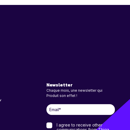
Newsletter
Chaque mois, une newsletter qui
Produit son effet !
w
I agree to receive other
communications from Thiga.