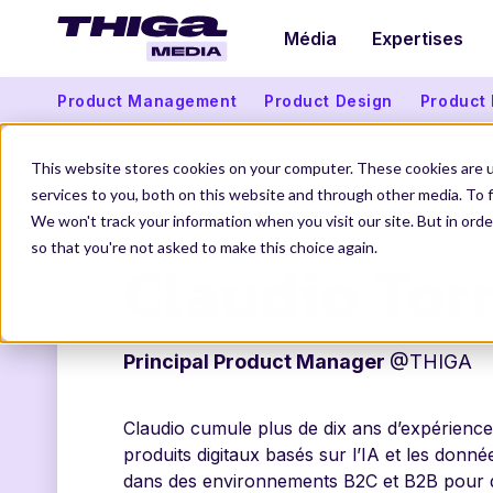
Média
Expertises
Product Management
Product Design
Product
This website stores cookies on your computer. These cookies are 
services to you, both on this website and through other media. To f
THIGA MEDIA
NOS AUTEURS
CLAUDIO TORR
We won't track your information when you visit our site. But in orde
so that you're not asked to make this choice again.
Claudio Tor
Principal Product Manager
@THIGA
Claudio cumule plus de dix ans d’expérienc
produits digitaux basés sur l’IA et les donn
dans des environnements B2C et B2B pour d