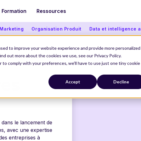
Formation
Ressources
 Marketing
Organisation Produit
Data et intelligence ar
used to improve your website experience and provide more personalized
ind out more about the cookies we use, see our Privacy Policy.
ES
r to comply with your preferences, we'll have to use just one tiny cookie
res
Accept
Decline
e dans le lancement de
ées, avec une expertise
es entreprises à