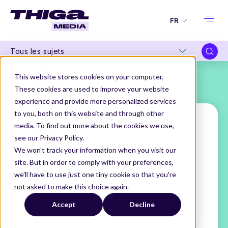
FR
Tous les sujets
This website stores cookies on your computer.
These cookies are used to improve your website
experience and provide more personalized services
to you, both on this website and through other
media. To find out more about the cookies we use,
see our Privacy Policy.
Joséphine Lamock
We won't track your information when you visit our
site. But in order to comply with your preferences,
Product Manager
we'll have to use just one tiny cookie so that you're
@Talentsoft
not asked to make this choice again.
THIGA MEDIA
NOS AUTEURS
Accept
Decline
JOSÉPHINE LAMOCK
Joséphine débute comme Chargée de