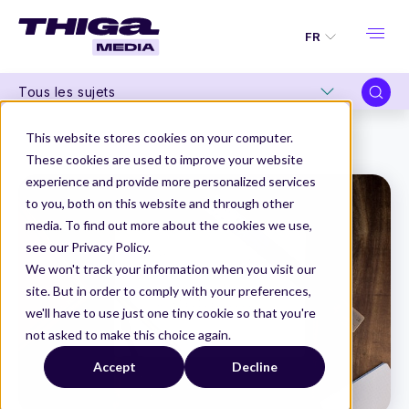
FR
Tous les sujets
Thiga Media
Product Management
This website stores cookies on your computer.
Le guide du Growth - Règle n°5 : Identifiez vos leviers d'acquisition
These cookies are used to improve your website
experience and provide more personalized services
to you, both on this website and through other
media. To find out more about the cookies we use,
see our Privacy Policy.
We won't track your information when you visit our
site. But in order to comply with your preferences,
we'll have to use just one tiny cookie so that you're
not asked to make this choice again.
Accept
Decline