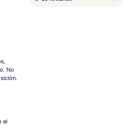
s,
io. No
sición.
 el