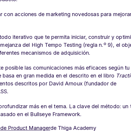
ar con acciones de marketing novedosas para mejorar
do iterativo que te permita iniciar, construir y optim
emejanza del High Tempo Testing (regla n.º 9), el obj
iferentes mecanismos de adquisición.
e posible las
comunicaciones más eficaces
según tu
basa en gran medida en el descrito en el libro
Tract
mentos descritos por David Arnoux (fundador de
ASS.
profundizar más en el tema. La clave del método: un t
basado en el
Bullseye Framework
.
 de Product Manager
de Thiga Academy