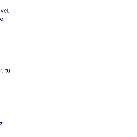
vel.
de
r, tu
ez