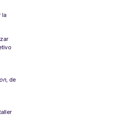
 la
izar
etivo
ion
, de
aller