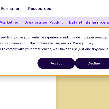
Formation
Ressources
 Marketing
Organisation Produit
Data et intelligence ar
used to improve your website experience and provide more personalized
ind out more about the cookies we use, see our Privacy Policy.
UROLIN
r to comply with your preferences, we'll have to use just one tiny cookie
Accept
Decline