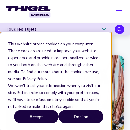
Tous les sujets
Thiga Media
Product Marketing
This website stores cookies on your computer.
Les Growth Loops : une alternative au funnel AARRR ?
These cookies are used to improve your website
experience and provide more personalized services
to you, both on this website and through other
media. To find out more about the cookies we use,
see our Privacy Policy.
We won't track your information when you visit our
site. But in order to comply with your preferences,
we'll have to use just one tiny cookie so that you're
not asked to make this choice again.
Accept
Decline