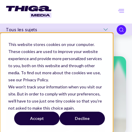
Tous les sujets
Thiga Media
Product Marketing
This website stores cookies on your computer.
"Mes 5 KPI pour des lancements Produit efficaces."
These cookies are used to improve your website
experience and provide more personalized services
to you, both on this website and through other
media. To find out more about the cookies we use,
see our Privacy Policy.
We won't track your information when you visit our
site. But in order to comply with your preferences,
we'll have to use just one tiny cookie so that you're
not asked to make this choice again.
Accept
Decline