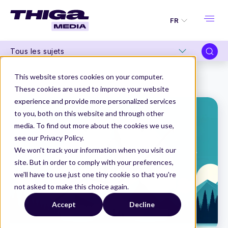
FR
Tous les sujets
Thiga Media
Product Marketing
This website stores cookies on your computer.
La stratégie Go-To-Market : comment réussir son lancement de produit
These cookies are used to improve your website
experience and provide more personalized services
to you, both on this website and through other
media. To find out more about the cookies we use,
see our Privacy Policy.
We won't track your information when you visit our
site. But in order to comply with your preferences,
we'll have to use just one tiny cookie so that you're
not asked to make this choice again.
Accept
Decline