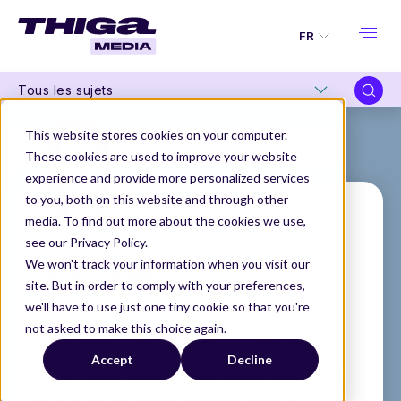
FR
Tous les sujets
This website stores cookies on your computer.
These cookies are used to improve your website
experience and provide more personalized services
to you, both on this website and through other
media. To find out more about the cookies we use,
see our Privacy Policy.
Julien Négui
We won't track your information when you visit our
site. But in order to comply with your preferences,
Head of Content
we'll have to use just one tiny cookie so that you're
@THIGA
not asked to make this choice again.
THIGA MEDIA
NOS AUTEURS
JULIEN NÉGUI
Accept
Decline
Julien Négui est le Head of Content de Thiga,
en charge de la ligne éditoriale et de la