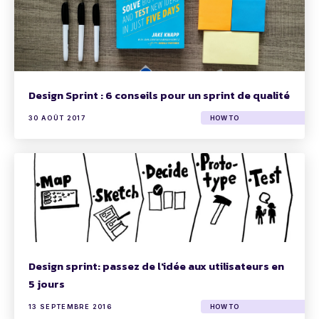
Design Sprint : 6 conseils pour un sprint de qualité
30 AOÛT 2017
HOW TO
Design sprint: passez de l'idée aux utilisateurs en
5 jours
13 SEPTEMBRE 2016
HOW TO