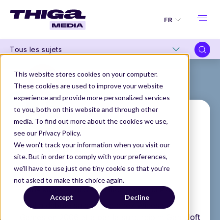
FR
Tous les sujets
This website stores cookies on your computer.
These cookies are used to improve your website
experience and provide more personalized services
to you, both on this website and through other
media. To find out more about the cookies we use,
see our Privacy Policy.
Paul Depré
We won't track your information when you visit our
site. But in order to comply with your preferences,
Director Gaming, M&E and Sports, Europe
we'll have to use just one tiny cookie so that you're
@Globant
not asked to make this choice again.
THIGA MEDIA
NOS AUTEURS
PAUL DEPRÉ
Accept
Decline
Paul a débuté sa carrière chez Widescreen
Games en 2006 et a par la suite rejoint Gameloft