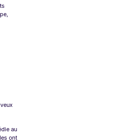
ts
ipe,
e veux
édie au
les ont