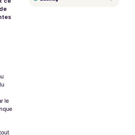
t ce
 de
ntes
au
du
r le
anque
tout