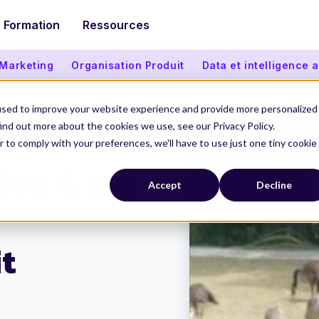
Formation
Ressources
 Marketing
Organisation Produit
Data et intelligence ar
used to improve your website experience and provide more personalized
ind out more about the cookies we use, see our Privacy Policy.
r to comply with your preferences, we'll have to use just one tiny cookie
 Produit responsable
ion & sur
Accept
Decline
t