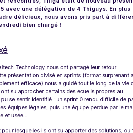
et rencontres, Thiga était de nouveau présen
15
avec une délégation de 4 Thiguys. En plus
cadre délicieux, nous avons pris part à différe
endredi bien chargé !
xé
ltech Technology nous ont partagé leur retour
te présentation divisé en sprints (format surprenant 
blement efficace) nous a guidé tout le long de la vie 
 ont su approcher certains des écueils propres au
 se sentir identifié : un sprint 0 rendu difficile de pa
es équipes légales, puis une équipe perdue par le m
ée et usée…
t pour lesquelles ils ont su apporter des solutions, ou 