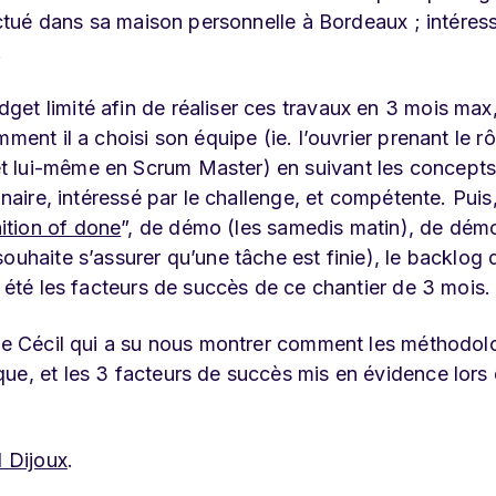
fectué dans sa maison personnelle à Bordeaux ; intéres
!
et limité afin de réaliser ces travaux en 3 mois max,
ment il a choisi son équipe (ie. l’ouvrier prenant le r
 lui-même en Scrum Master) en suivant les concepts 
naire, intéressé par le challenge, et compétente. Puis, 
nition of done
”, de démo (les samedis matin), de dém
ouhaite s’assurer qu’une tâche est finie), le backlog 
t été les facteurs de succès de ce chantier de 3 mois.
 de Cécil qui a su nous montrer comment les méthodol
ue, et les 3 facteurs de succès mis en évidence lors 
l Dijoux
.