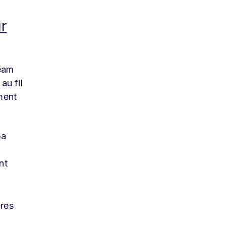
r
team
au fil
ment
ba
nt
ères