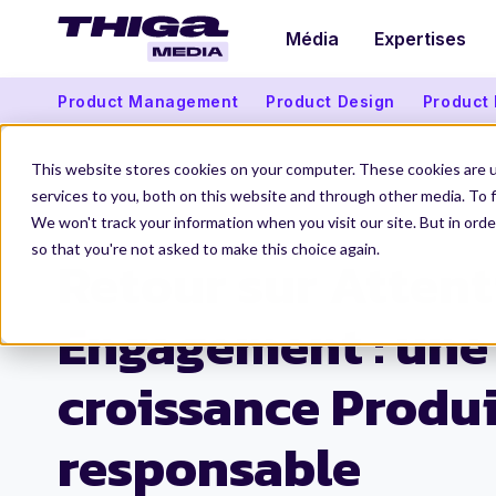
Média
Expertises
Product Management
Product Design
Product
This website stores cookies on your computer. These cookies are 
services to you, both on this website and through other media. To f
We won't track your information when you visit our site. But in orde
Thiga Media
Product Management
Retour sur Attention & sur Engagement : une croissance
so that you're not asked to make this choice again.
Retour sur Attent
Engagement : une
croissance Produi
responsable