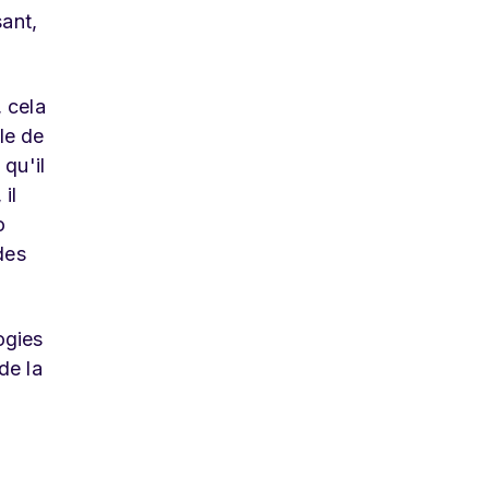
sant,
 cela
ôle de
qu'il
il
o
des
ogies
de la