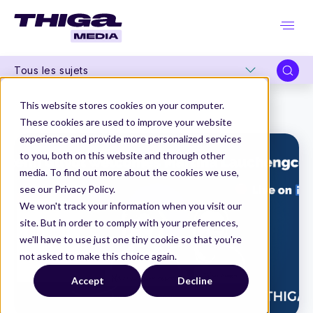
Tous les sujets
Thiga Media
Product Marketing
This website stores cookies on your computer.
Comment adopter le Marketing Produit dans une organisation Produit et Tech ?
These cookies are used to improve your website
experience and provide more personalized services
to you, both on this website and through other
media. To find out more about the cookies we use,
see our Privacy Policy.
We won't track your information when you visit our
site. But in order to comply with your preferences,
we'll have to use just one tiny cookie so that you're
not asked to make this choice again.
Accept
Decline