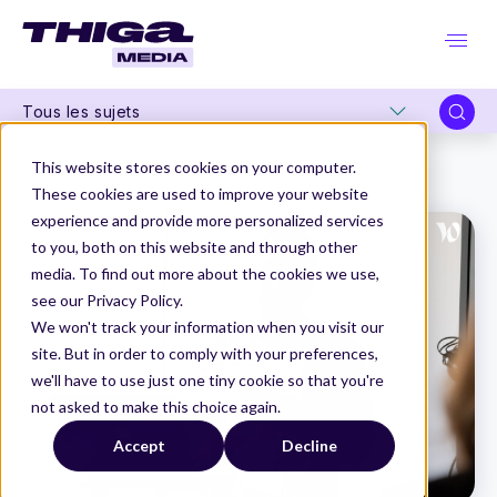
Tous les sujets
Thiga Media
Product Marketing
This website stores cookies on your computer.
Au juste, c'est quoi être consultant en Product Marketing chez Thiga ?
These cookies are used to improve your website
experience and provide more personalized services
to you, both on this website and through other
media. To find out more about the cookies we use,
see our Privacy Policy.
We won't track your information when you visit our
site. But in order to comply with your preferences,
we'll have to use just one tiny cookie so that you're
not asked to make this choice again.
Accept
Decline