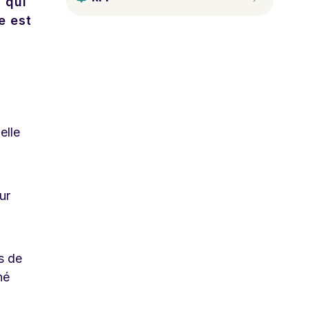
 qui
e est
elle
ur
s de
né