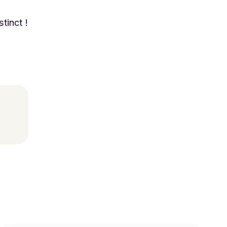
stinct
!