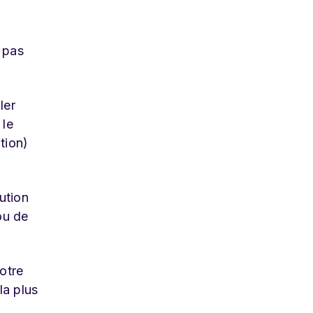
 pas
ler
 le
tion)
ution
ou de
otre
la plus