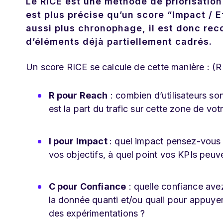
Le RICE est une méthode de
priorisation
est plus précise qu’un score “Impact / Ef
aussi plus
chronophage
, il est donc re
d’éléments déjà partiellement cadrés.
Un score RICE se calcule de cette manière : (R x
R pour Reach
: combien d’utilisateurs s
est la part du trafic sur cette zone de vot
I pour Impact
: quel impact pensez-vous 
vos objectifs, à quel point vos KPIs peuve
C pour Confiance
: quelle confiance ave
la donnée quanti et/ou quali pour appuy
des expérimentations ?