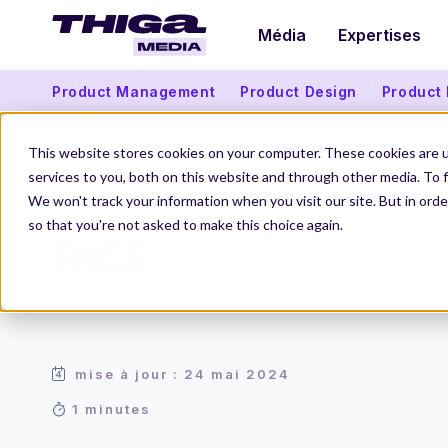
Média
Expertises
Product Management
Product Design
Product
This website stores cookies on your computer. These cookies are 
services to you, both on this website and through other media. To f
We won't track your information when you visit our site. But in orde
Thiga Media
Le Dico du Produit
RICE
so that you're not asked to make this choice again.
RICE
mise à jour : 24 mai 2024
1 minutes