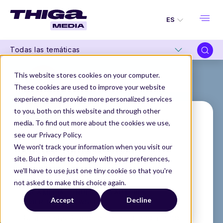
ES
Todas las temáticas
This website stores cookies on your computer.
These cookies are used to improve your website
experience and provide more personalized services
to you, both on this website and through other
media. To find out more about the cookies we use,
see our Privacy Policy.
Xavier Tomaszewski
We won't track your information when you visit our
site. But in order to comply with your preferences,
Senior Product Designer
we'll have to use just one tiny cookie so that you're
@Freelance
not asked to make this choice again.
THIGA MEDIA
NUESTROS AUTORES
Accept
Decline
XAVIER TOMASZEWSKI
Durante sus 4 años en el emprendimiento