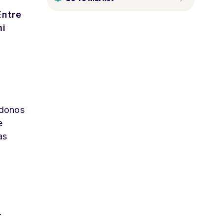
Entre
mi
ndonos
e
as
r