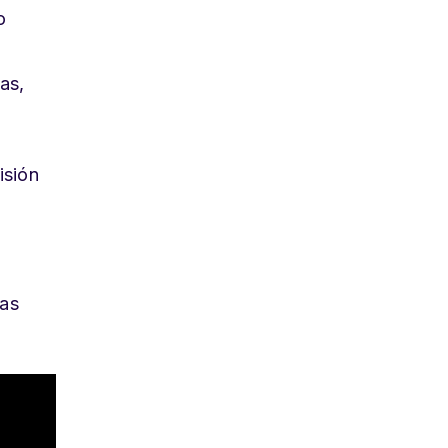
o
as,
isión
ras