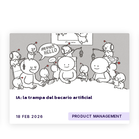
IA: la trampa del becario artificial
PRODUCT MANAGEMENT
18 FEB 2026