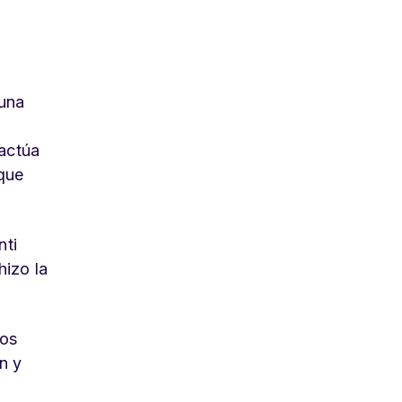
 una
 actúa
 que
nti
hizo la
tos
n y