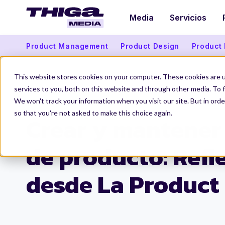
Media
Servicios
Product Management
Product Design
Product
This website stores cookies on your computer. These cookies are 
services to you, both on this website and through other media. To f
We won't track your information when you visit our site. But in orde
Thiga Media
Product Management
Crear y mantener la cultura de producto: Reflexiones desd
so that you're not asked to make this choice again.
Crear y mantener 
de producto: Refl
desde La Product