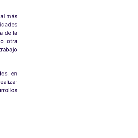
nal más
lidades
a de la
mo otra
trabajo
des: en
ealizar
rrollos