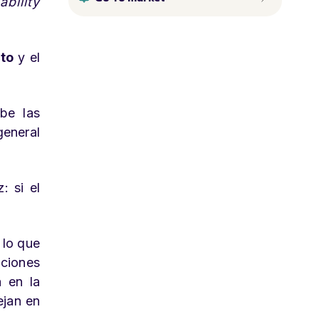
ability
to
y el
ibe las
general
: si el
 lo que
ciones
 en la
ejan en