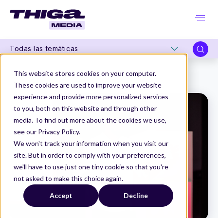
Todas las temáticas
Thiga Media
Product Management
This website stores cookies on your computer.
¡Oh, los (des)encantos del Product Manager!: Una aventura más allá de los mitos y las leyendas
These cookies are used to improve your website
experience and provide more personalized services
to you, both on this website and through other
media. To find out more about the cookies we use,
see our Privacy Policy.
We won't track your information when you visit our
site. But in order to comply with your preferences,
we'll have to use just one tiny cookie so that you're
not asked to make this choice again.
Accept
Decline